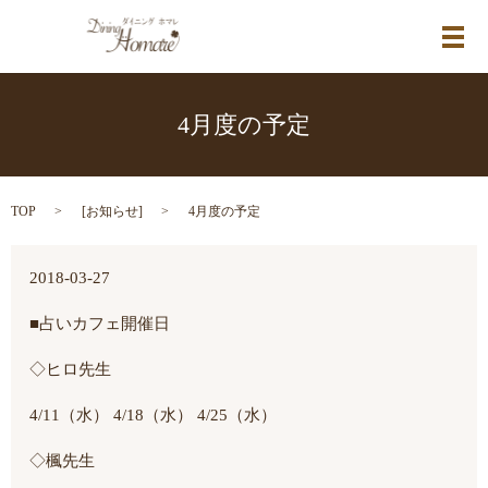
メ
4月度の予定
TOP
[
お知らせ
]
4月度の予定
2018-03-27
■占いカフェ開催日
◇ヒロ先生
4/11（水） 4/18（水） 4/25（水）
◇楓先生