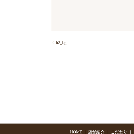
h2_bg
HOME
店舗紹介
こだわり