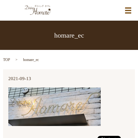
メ
homare_ec
TOP
homare_ec
2021-09-13